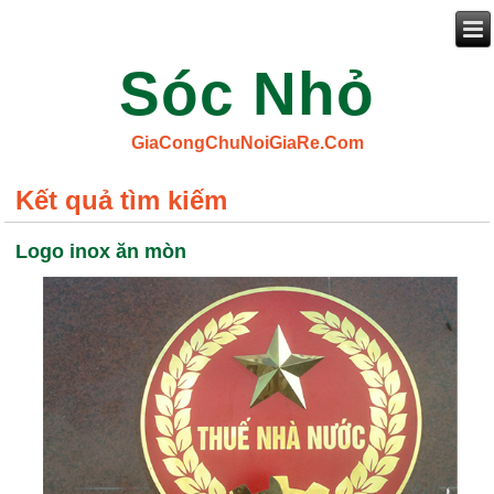
Sóc Nhỏ
GiaCongChuNoiGiaRe.Com
Kết quả tìm kiếm
Logo inox ăn mòn