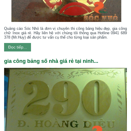
Quảng cáo Sóc Nhỏ là đơn vị chuyên thi công bảng hiệu đẹp, gia công
chữ Inox giá rẻ. Hãy liên hệ với chúng tôi thông qua Hotline 0941 689
378 (Mr.Huy) để được tư vấn cụ thể cho từng loại sản phẩm.
Đọc tiếp...
gia công bảng số nhà giá rẻ tại ninh...