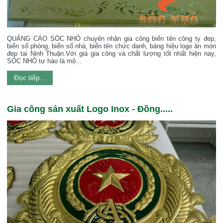
QUẢNG CÁO SÓC NHỎ chuyên nhận gia công biển tên công ty đep,
biển số phòng, biển số nhà, biển tên chức danh, bảng hiệu logo ăn mòn
đẹp tại Ninh Thuận.Với giá gia công và chất lượng tốt nhất hiện nay,
SÓC NHỎ tự hào là mộ...
Đọc tiếp...
Gia công sản xuất Logo Inox - Đồng.....