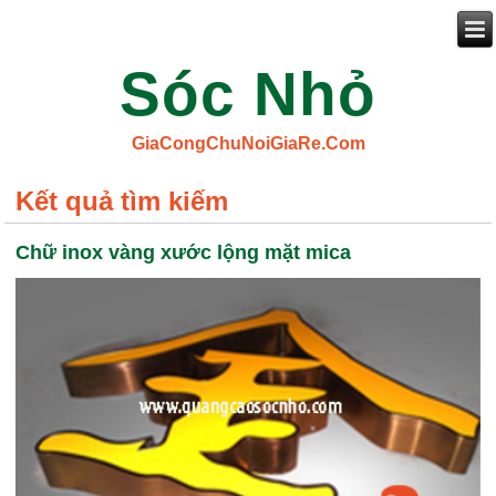
Sóc Nhỏ
GiaCongChuNoiGiaRe.Com
Kết quả tìm kiếm
Chữ inox vàng xước lộng mặt mica