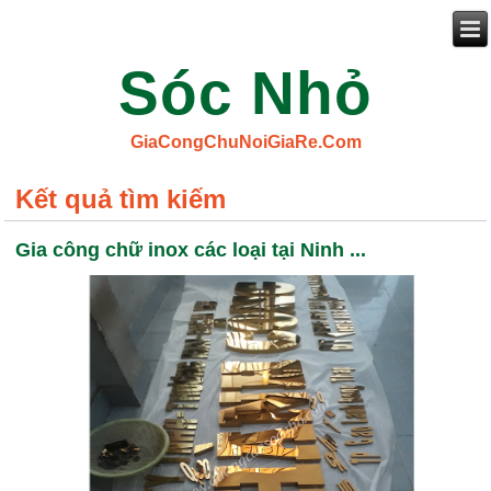
Sóc Nhỏ
GiaCongChuNoiGiaRe.Com
Kết quả tìm kiếm
Gia công chữ inox các loại tại Ninh ...