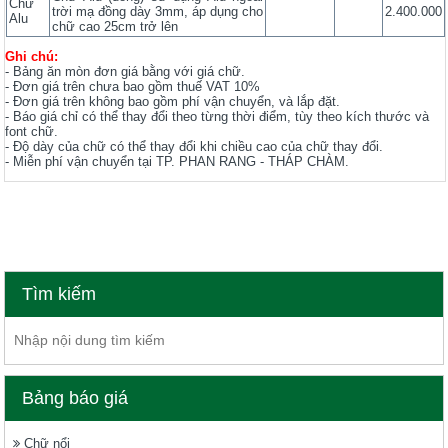
Chữ
trời mạ đồng dày 3mm, áp dụng cho
2.400.000
Alu
chữ cao 25cm trở lên
Ghi chú:
- Bảng ăn mòn đơn giá bằng với giá chữ.
- Đơn giá trên chưa bao gồm thuế VAT 10%
- Đơn giá trên không bao gồm phí vận chuyển, và lắp đặt.
- Báo giá chỉ có thể thay đổi theo từng thời điểm, tùy theo kích thước và
font chữ.
- Độ dày của chữ có thể thay đổi khi chiều cao của chữ thay đổi.
- Miễn phí vận chuyển tại TP. PHAN RANG - THÁP CHÀM.
Bảng báo giá Chữ nổi
Tìm kiếm
Bảng báo giá
Chữ nổi