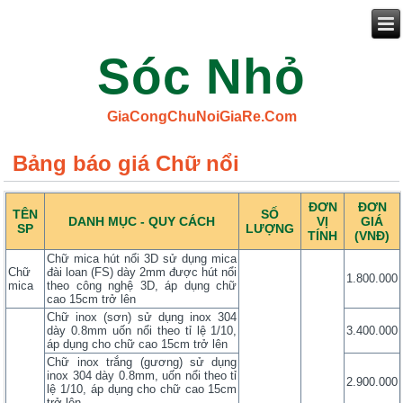
Sóc Nhỏ
GiaCongChuNoiGiaRe.Com
Bảng báo giá Chữ nổi
ĐƠN
ĐƠN
TÊN
SỐ
DANH MỤC - QUY CÁCH
VỊ
GIÁ
SP
LƯỢNG
TÍNH
(VNĐ)
Chữ mica hút nổi 3D sử dụng mica
Chữ
đài loan (FS) dày 2mm được hút nổi
1.800.000
mica
theo công nghệ 3D, áp dụng chữ
cao 15cm trở lên
Chữ inox (sơn) sử dụng inox 304
dày 0.8mm uốn nổi theo tỉ lệ 1/10,
3.400.000
áp dụng cho chữ cao 15cm trở lên
Chữ inox trắng (gương) sử dụng
inox 304 dày 0.8mm, uốn nổi theo tỉ
2.900.000
lệ 1/10, áp dụng cho chữ cao 15cm
trở lên