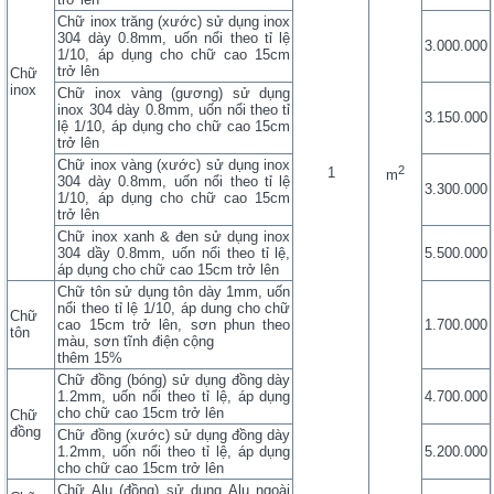
Chữ inox trăng (xước) sử dụng inox
304 dày 0.8mm, uốn nổi theo tỉ lệ
3.000.000
1/10, áp dụng cho chữ cao 15cm
trở lên
Chữ
inox
Chữ inox vàng (gương) sử dụng
inox 304 dày 0.8mm, uốn nổi theo tỉ
3.150.000
lệ 1/10, áp dụng cho chữ cao 15cm
trở lên
Chữ inox vàng (xước) sử dụng inox
2
1
m
304 dày 0.8mm, uốn nổi theo tỉ lệ
3.300.000
1/10, áp dụng cho chữ cao 15cm
trở lên
Chữ inox xanh & đen sử dụng inox
304 dầy 0.8mm, uốn nổi theo tỉ lệ,
5.500.000
áp dụng cho chữ cao 15cm trở lên
Chữ tôn sử dụng tôn dày 1mm, uốn
nổi theo tỉ lệ 1/10, áp dung cho chữ
Chữ
cao 15cm trở lên, sơn phun theo
1.700.000
tôn
màu, sơn tĩnh điện cộng
thêm 15%
Chữ đồng (bóng) sử dụng đồng dày
1.2mm, uốn nổi theo tỉ lệ, áp dụng
4.700.000
cho chữ cao 15cm trở lên
Chữ
đồng
Chữ đồng (xước) sử dụng đồng dày
1.2mm, uốn nổi theo tỉ lệ, áp dụng
5.200.000
cho chữ cao 15cm trở lên
Chữ Alu (đồng) sử dụng Alu ngoài