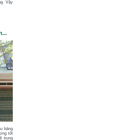
ng. Vậy
...
ẫu bảng
ợng tốt
ẽ trung