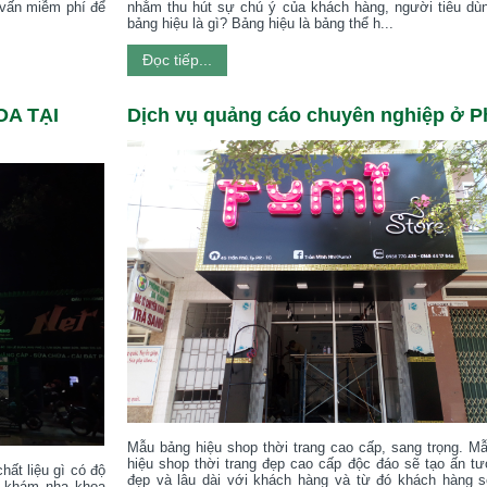
 vấn miễm phí để
nhằm thu hút sự chú ý của khách hàng, người tiêu dù
bảng hiệu là gì? Bảng hiệu là bảng thể h...
Đọc tiếp...
OA TẠI
Dịch vụ quảng cáo chuyên nghiệp ở Ph
Mẫu bảng hiệu shop thời trang cao cấp, sang trọng. M
hiệu shop thời trang đẹp cao cấp độc đáo sẽ tạo ấn tư
ất liệu gì có độ
đẹp và lâu dài với khách hàng và từ đó khách hàng s
g khám nha khoa