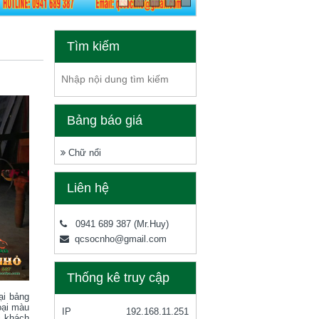
Tìm kiếm
Bảng báo giá
Chữ nổi
Liên hệ
0941 689 387
(Mr.Huy)
qcsocnho@gmail.com
Thống kê truy cập
ại bảng
oại màu
IP
192.168.11.251
i khách