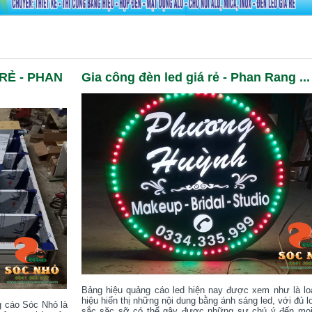
RẺ - PHAN
Gia công đèn led giá rẻ - Phan Rang ...
Bảng hiệu quảng cáo led hiện nay được xem như là lo
hiệu hiển thị những nội dung bằng ánh sáng led, với đủ l
g cáo Sóc Nhỏ là
sắc sặc sỡ có thể gây được những sự chú ý đến mọ