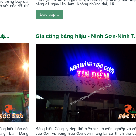
 kệ trưng bày sản
hàng cả ngày lẫn đêm. Không những thế, Lắ...
h với các đối thủ
Đọc tiếp...
ậ...
Gia công bảng hiệu - Ninh Sơn-Ninh T..
bảng hiệu hộp đèn
Bảng hiệu Công ty đẹp thể hiện sự chuyên nghiệp và đ
rang, Lâm Đồng,
của đơn vị, bảng hiệu đẹp còn mang lại sự thích thú v