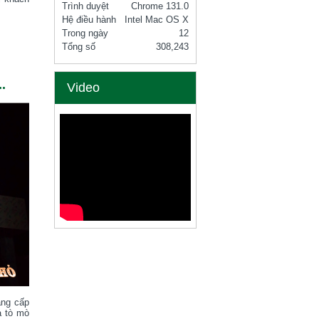
Trình duyệt
Chrome 131.0
Hệ điều hành
Intel Mac OS X
Trong ngày
12
Tổng số
308,243
.
Video
ẳng cấp
à tò mò