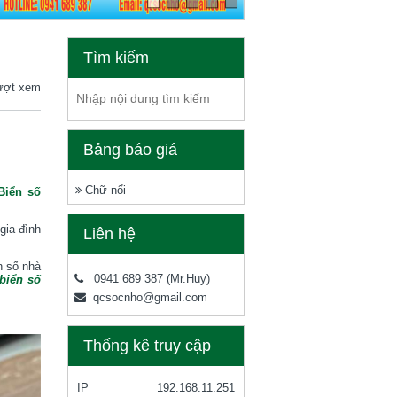
Tìm kiếm
ượt xem
Bảng báo giá
Chữ nổi
Biển số
gia đình
Liên hệ
n số nhà
0941 689 387
(Mr.Huy)
biển số
qcsocnho@gmail.com
Thống kê truy cập
IP
192.168.11.251