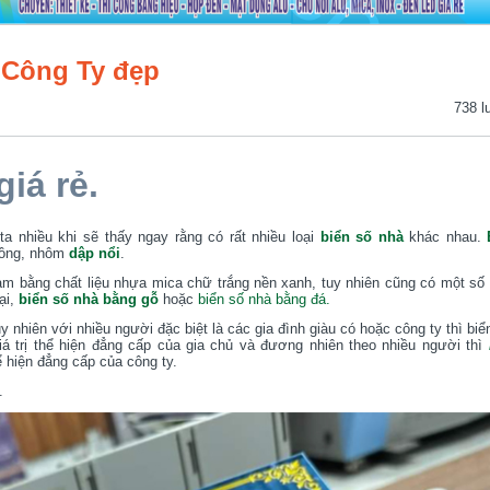
 Công Ty đẹp
738 l
iá rẻ.
 nhiều khi sẽ thấy ngay rằng có rất nhiều loại
biển số nhà
khác nhau.
đồng, nhôm
dập nổi
.
àm bằng chất liệu nhựa mica chữ trắng nền xanh, tuy nhiên cũng có một số 
ại,
biển số nhà
bằng gỗ
hoặc
biển số nhà bằng đá
.
y nhiên với nhiều người đặc biệt là các gia đình giàu có hoặc công ty thì biể
iá trị thể hiện đẳng cấp của gia chủ và đương nhiên theo nhiều người thì
 hiện đẳng cấp của công ty.
.