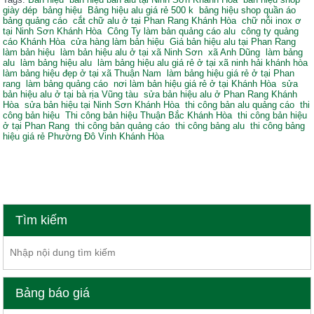
giày dép
bảng hiệu
Bảng hiệu alu giá rẻ 500 k
bảng hiệu shop quần áo
bảng quảng cáo
cắt chữ alu ở tại Phan Rang Khánh Hòa
chữ nỗi inox ơ
tại Ninh Sơn Khánh Hòa
Công Ty làm bản quảng cáo alu
công ty quảng
cáo Khánh Hòa
cửa hàng làm bản hiệu
Giá bản hiệu alu tại Phan Rang
làm bản hiệu
làm bản hiệu alu ở tại xã Ninh Sơn
xã Anh Dũng
làm bảng
alu
làm bảng hiệu alu
làm bảng hiệu alu giá rẻ ở tại xã ninh hải khánh hòa
làm bảng hiệu đẹp ở tại xã Thuận Nam
làm bảng hiệu giá rẻ ở tại Phan
rang
làm bảng quảng cáo
nơi làm bản hiệu giá rẻ ở tại Khánh Hòa
sửa
bản hiệu alu ở tại bà rịa Vũng tàu
sửa bản hiệu alu ở Phan Rang Khánh
Hòa
sửa bản hiệu tại Ninh Sơn Khánh Hòa
thi công bản alu quảng cáo
thi
công bản hiệu
Thi công bản hiệu Thuận Bắc Khánh Hòa
thi công bản hiệu
ở tại Phan Rang
thi công bản quảng cáo
thi công bảng alu
thi công bảng
hiệu giá rẻ Phường Đô Vinh Khánh Hòa
Gia Công, Thi công bảng hiệu giá rẻ chuyên nghiệp tại Phan Rang Khánh Hòa
Tìm kiếm
Bảng báo giá