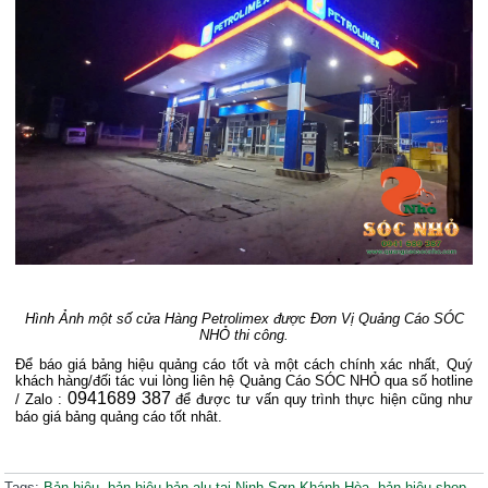
Hình Ảnh một số cửa Hàng Petrolimex được Đơn Vị Quảng Cáo SÓC
NHỎ thi công.
Để báo giá bảng hiệu quảng cáo tốt và một cách chính xác nhất, Quý
khách hàng/đối tác vui lòng liên hệ Quảng Cáo SÓC NHỎ qua số hotline
0941689 387
/ Zalo :
để được tư vấn quy trình thực hiện cũng như
báo giá bảng quảng cáo tốt nhât.
Tags:
Bản hiệu
bản hiệu bản alu tại Ninh Sơn Khánh Hòa
bản hiệu shop